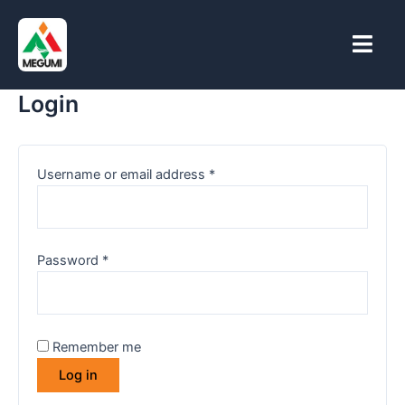
Skip
Required
Required
to
content
Login
Username or email address
*
Password
*
Remember me
Log in