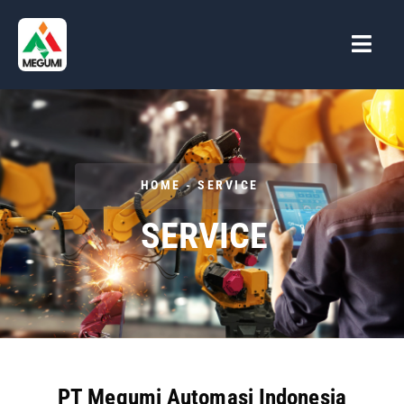
Skip
to
content
HOME - SERVICE
SERVICE
PT Megumi Automasi Indonesia