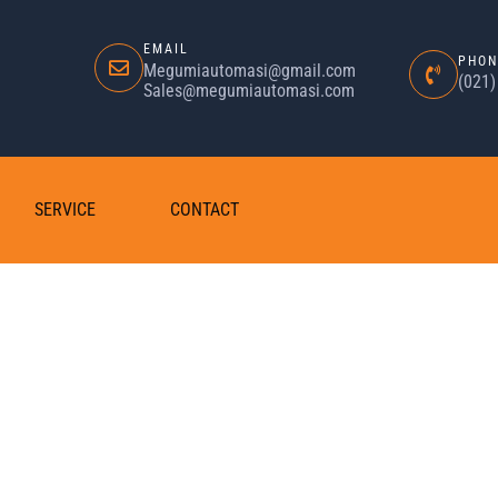
EMAIL
PHON
Megumiautomasi@gmail.com
(021
Sales@megumiautomasi.com
SERVICE
CONTACT