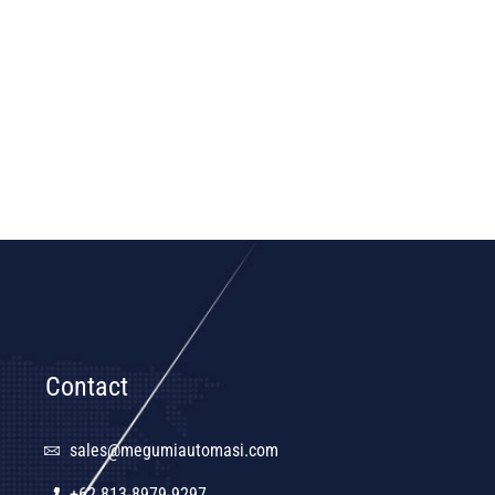
Contact
sales@megumiautomasi.com
+62 813-8979-9297