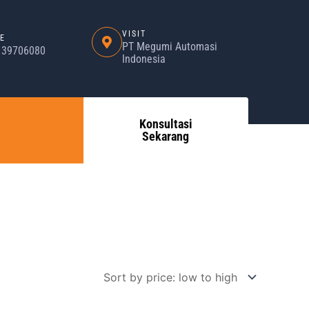
VISIT
E
PT Megumi Automasi
) 39706080
Indonesia
Konsultasi
Sekarang