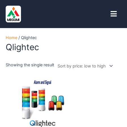
Skip
to
content
Home
/ Qlightec
Qlightec
Showing the single result