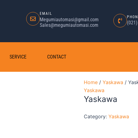
EMAIL
PHON
Megumiautomasi@gmail.com
(021
Sales@megumiautomasi.com
SERVICE
CONTACT
Home
/
Yaskawa
/ Yas
Yaskawa
Yaskawa
Category:
Yaskawa