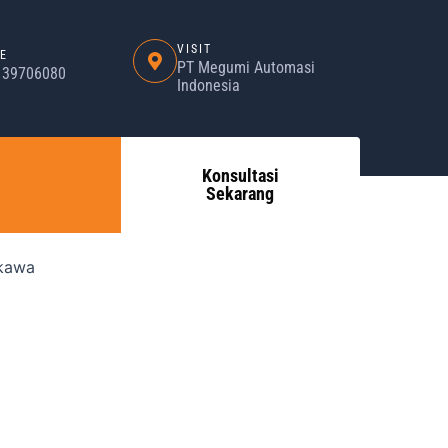
VISIT
E
PT Megumi Automasi
) 39706080
Indonesia
Konsultasi
Sekarang
kawa