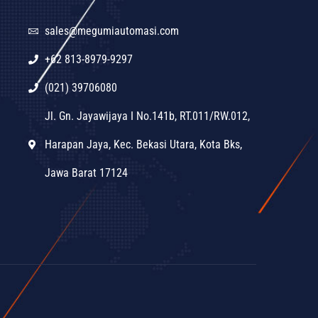
sales@megumiautomasi.com
+62 813-8979-9297
(021) 39706080
Jl. Gn. Jayawijaya I No.141b, RT.011/RW.012,
Harapan Jaya, Kec. Bekasi Utara, Kota Bks,
Jawa Barat 17124